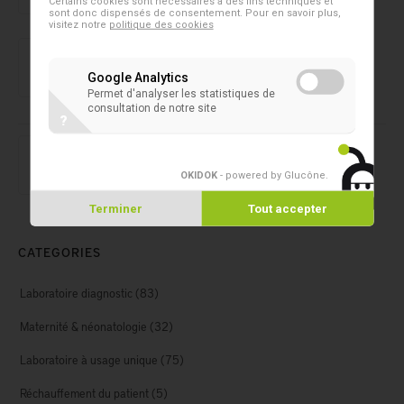
Certains cookies sont nécessaires à des fins techniques et
sont donc dispensés de consentement. Pour en savoir plus,
visitez notre
politique des cookies
Soins des plaies
SanoSkin® Oxy
Google Analytics
Permet d'analyser les statistiques de
consultation de notre site
?
Soins des plaies
Spycra Protect
OKIDOK
- powered by Glucône
.
Terminer
Tout accepter
CATEGORIES
Laboratoire diagnostic
(83)
Maternité & néonatologie
(32)
Laboratoire à usage unique
(75)
Réchauffement du patient
(5)