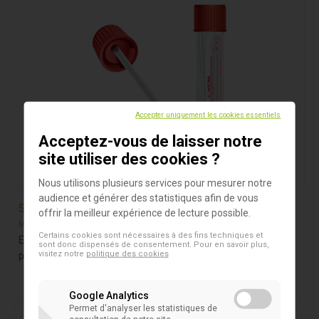
Accepter uniquement les cookies essentiels
Acceptez-vous de laisser notre
site utiliser des cookies ?
Nous utilisons plusieurs services pour mesurer notre
audience et générer des statistiques afin de vous
Sigma VCM
offrir la meilleur expérience de lecture possible.
Milieu Liquide
Certains cookies sont nécessaires à des fins techniques et
Ecouvillons de culture liquide compatibles pour le
sont donc dispensés de consentement. Pour en savoir plus,
prélèvement de 2019-nCoV
visitez notre
politique des cookies
Google Analytics
Permet d'analyser les statistiques de