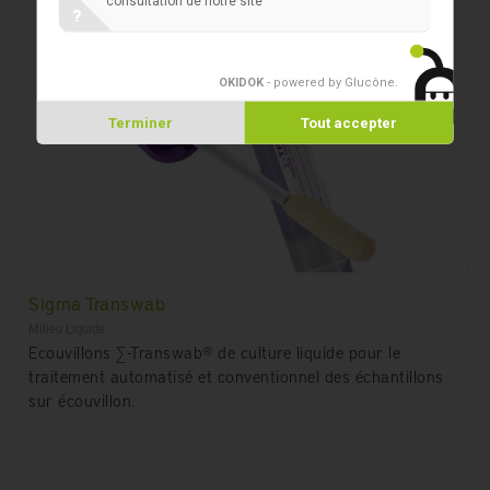
consultation de notre site
?
OKIDOK
- powered by Glucône
.
Terminer
Tout accepter
Sigma Transwab
Milieu Liquide
Ecouvillons ∑-Transwab® de culture liquide pour le
traitement automatisé et conventionnel des échantillons
sur écouvillon.