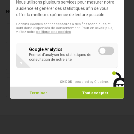
Nous utilisons plusieurs services pour mesurer notre
audience et générer des statistiques afin de vous
NOS DERNIERS PRODUITS
offrir la meilleur expérience de lecture possible.
Certains cookies sont nécessaires à des fins techniques et
Laboratoire forensique
sont donc dispensés de consentement. Pour en savoir plus,
NIRLAB
visitez notre
politique des cookies
Google Analytics
Microtubes 2D
Permet d'analyser les statistiques de
SAFE® 1-Channel Capper/Decapper
consultation de notre site
?
Microtubes 2D
OKIDOK
- powered by Glucône
.
Capper/Decapper 8 canaux SAFE®
Terminer
Tout accepter