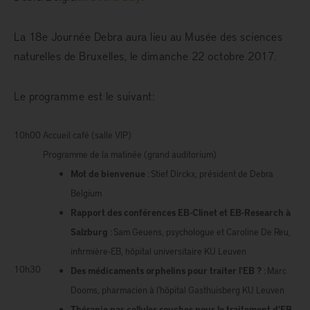
La 18e Journée Debra aura lieu au Musée des sciences
naturelles de Bruxelles, le dimanche 22 octobre 2017.
Le programme est le suivant:
10h00
Accueil café (salle VIP)
Programme de la matinée (grand auditorium)
Mot de bienvenue
: Stief Dirckx, président de Debra
Belgium
Rapport des conférences EB-Clinet et EB-Research à
Salzburg
: Sam Geuens, psychologue et Caroline De Reu,
infirmière-EB, hôpital universitaire KU Leuven
10h30
Des médicaments orphelins pour traiter l'EB ?
: Marc
Dooms, pharmacien à l'hôpital Gasthuisberg KU Leuven
Thérapie par cellules souches pour le traitement d'EB