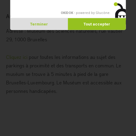
OKIDOK
- powered by Glucône
.
ACCÈS
Terminer
Tout accepter
Adresse : Muséum des Sciences naturelles, rue Vautier
29, 1000 Bruxelles
Cliquez ici
pour toutes les informations au sujet des
parkings à proximité et des transports en commun. Le
muséum se trouve à 5 minutes à pied de la gare
Bruxelles-Luxembourg. Le Muséum est accessible aux
personnes handicapées.