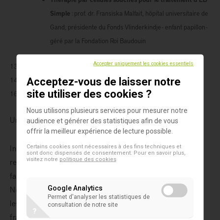
Simple
: prof. dr. Fransiska Malfait, hôpital universitaire de
Gand, présidente du Fonds Vlinderkindje - enfant papillon -
géré par la Fondation Roi Baudouin
Accepter uniquement les cookies essentiels
13h00
Lunch (salle VIP)
Acceptez-vous de laisser notre
14h30
Visite libre du Muséum ou visite guidée (à partir de 12 ans)
site utiliser des cookies ?
16h00
Verre de l'amitié (DINObar)
Nous utilisons plusieurs services pour mesurer notre
Un service
d’interprétation simultanée
est prévu.
audience et générer des statistiques afin de vous
offrir la meilleur expérience de lecture possible.
International Medical Products sera présent comme
Certains cookies sont nécessaires à des fins techniques et
sont donc dispensés de consentement. Pour en savoir plus,
visitez notre
politique des cookies
représentants de
produits de soins
afin de
familiariser les patients EB à
notre produits
.
Nous serons présents sur place pour expliquer
Google Analytics
Permet d'analyser les statistiques de
les
produits de soin des plaies
qui conviennent à la peau
consultation de notre site
?
fragile de l'épidermolyse bulleuse (EB).