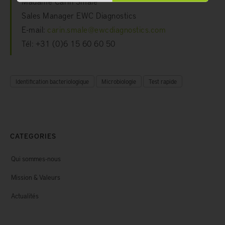
Madame Carin Smale
Sales Manager EWC Diagnostics
E-mail:
carin.smale@ewcdiagnostics.com
Tél: +31 (0)6 15 60 60 50
Identification bacteriologique
Microbiologie
Test rapide
CATEGORIES
Qui sommes-nous
Mission & Valeurs
Actualités