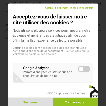
produits SSI Diagnostica en Belgique et au Luxembourg et
Accepter uniquement les cookies essentiels
ce, à partir de ce jour.
Acceptez-vous de laisser notre
site utiliser des cookies ?
Si vous avez la moindre question et/ou remarque,
n’hésitez surtout pas à prendre contact avec les
Nous utilisons plusieurs services pour mesurer notre
audience et générer des statistiques afin de vous
personnes suivantes :
offrir la meilleur expérience de lecture possible.
Certains cookies sont nécessaires à des fins techniques et
sont donc dispensés de consentement. Pour en savoir plus,
International Medical Products
visitez notre
politique des cookies
Madame Ingrid Roggen
Sales Manager Labo Division
Google Analytics
E-mail:
ingrid.roggen@intermed.be
Permet d'analyser les statistiques de
consultation de notre site
?
Tél: +32 (0)2 661 33 01
GSM: +32 (0)477 388 710
OKIDOK
- powered by Glucône
.
EWC Diagnostics
Terminer
Tout accepter