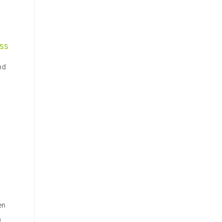
ss
nd
en
n